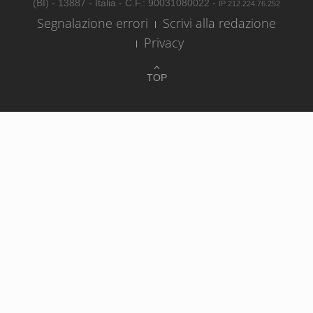
(BI) - 13887 - Italia - C.F.: 90031080022 -
IP 212.224.76.252
Segnalazione errori
Scrivi alla redazione
Privacy
TOP