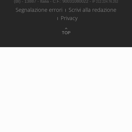
(BI) - 13887 - Italia - C.F.: 90031080022 -
IP 212.224.76.252
Segnalazione errori
Scrivi alla redazione
Privacy
TOP