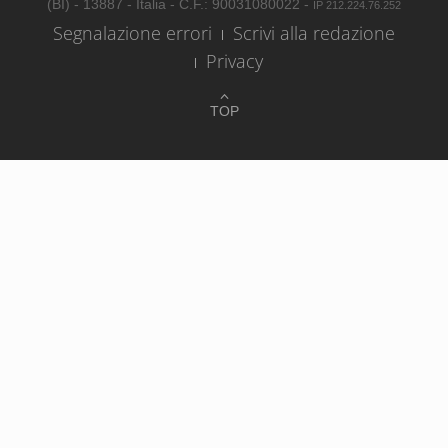
(BI) - 13887 - Italia - C.F.: 90031080022 -
IP 212.224.76.252
Segnalazione errori
Scrivi alla redazione
Privacy
TOP