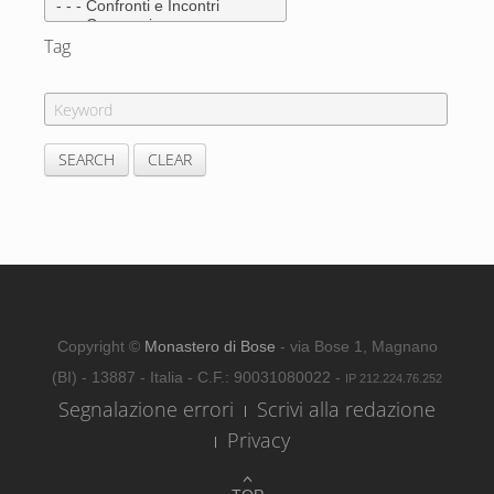
Tag
Copyright ©
Monastero di Bose
- via Bose 1, Magnano
(BI) - 13887 - Italia - C.F.: 90031080022 -
IP 212.224.76.252
Segnalazione errori
Scrivi alla redazione
Privacy