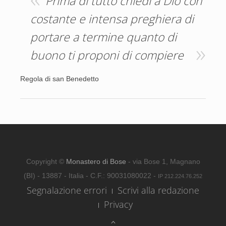
Prima di tutto chiedi a Dio con
costante e intensa preghiera di
portare a termine quanto di
buono ti proponi di compiere
Regola di san Benedetto
Copyright ©
Monastero di Bose
- via Bose 1, Magnano
(BI) - 13887 - Italia - C.F.: 90031080022 -
IP 212.224.76.252
Segnalazione errori
Scrivi alla redazione
Privacy