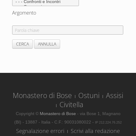
Argomento
Monastero di Bose
Ostuni
Assisi
Civitella
Copyright ©
Monastero di Bose
- via Bose 1, Magnano
(BI) - 13887 - Italia - C.F.: 90031080022 -
IP 212.224.76.252
Segnalazione errori
Scrivi alla redazione