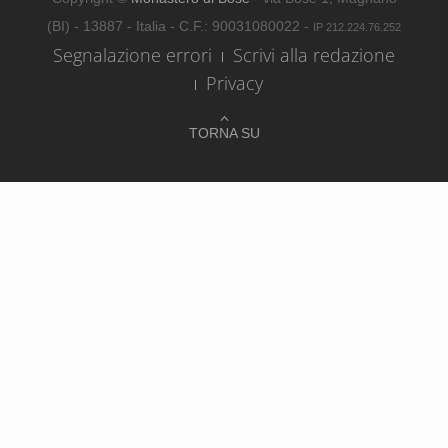
(BI) - 13887 - Italia - C.F.: 90031080022 -
IP 212.224.76.252
Segnalazione errori
Scrivi alla redazione
Privacy
TORNA SU