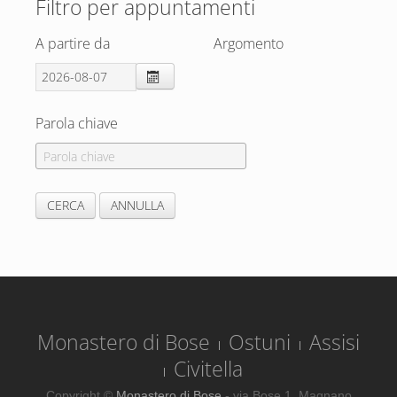
Filtro per appuntamenti
A partire da
Argomento
Parola chiave
Monastero di Bose
Ostuni
Assisi
Civitella
Copyright ©
Monastero di Bose
- via Bose 1, Magnano