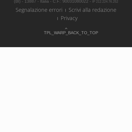
(BI) - 13887 - Italia - C.F.: 90031080022 -
IP 212.224.76.252
Segnalazione errori
Scrivi alla redazione
Privacy
TPL_WARP_BACK_TO_TOP