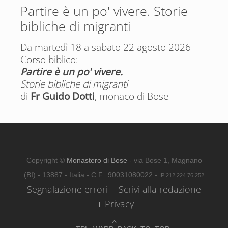
Partire è un po' vivere. Storie
bibliche di migranti
Da martedì 18 a sabato 22 agosto 2026
Corso biblico:
Partire è un po' vivere.
Storie bibliche di migranti
di
Fr Guido Dotti
, monaco di Bose
Copyright ©
Monastero di Bose
- via Bose 1, Magnano
(BI) - 13887 - Italia - C.F.: 90031080022 -
IP 212.224.76.252
Segnalazione errori
Scrivi alla redazione
Privacy