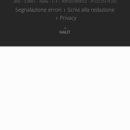
(BI) - 13887 - Italia - C.F.: 90031080022 -
IP 212.224.76.252
Segnalazione errori
Scrivi alla redazione
Privacy
HAUT