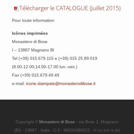
Télécharger le CATALOGUE (Juillet 2015)
Pour toute information:
Icônes imprimées
Monastero di Bose
I – 13887 Magnano BI
Tel (+39) 015.679.115 e (+39) 015 25.89.019
(8.00-12.00;14.00-17.00 lun.-ven.)
Fax (+39) 015.679.49.49
e-mail:
icone.stampate@monasterodibose.it
Copyright ©
Monastero di Bose
- via Bose 1, Magnano
(BI) - 13887 - Italia - C.F.: 90031080022 -
IP 212.224.76.252