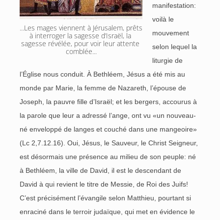
manifestation:
voilà le
...Les mages viennent à Jérusalem, prêts 
mouvement
à interroger la sagesse d’Israël, la 
sagesse révélée, pour voir leur attente 
selon lequel la
comblée...
liturgie de
l’Église nous conduit. À Bethléem, Jésus a été mis au
monde par Marie, la femme de Nazareth, l’épouse de
Joseph, la pauvre fille d’Israël; et les bergers, accourus à
la parole que leur a adressé l’ange, ont vu «un nouveau-
né enveloppé de langes et couché dans une mangeoire»
(Lc 2,7.12.16). Oui, Jésus, le Sauveur, le Christ Seigneur,
est désormais une présence au milieu de son peuple: né
à Bethléem, la ville de David, il est le descendant de
David à qui revient le titre de Messie, de Roi des Juifs!
C’est précisément l’évangile selon Matthieu, pourtant si
enraciné dans le terroir judaïque, qui met en évidence le