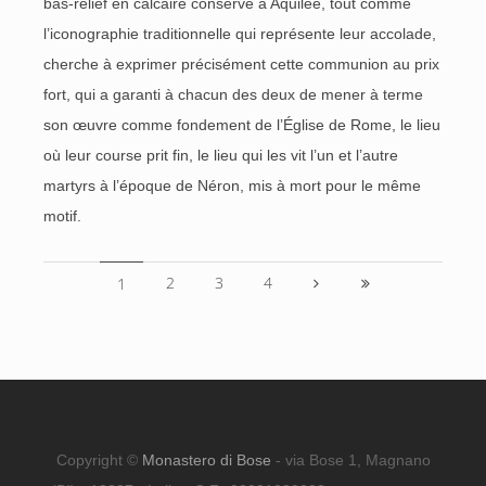
bas-relief en calcaire conservé à Aquilée, tout comme
l’iconographie traditionnelle qui représente leur accolade,
cherche à exprimer précisément cette communion au prix
fort, qui a garanti à chacun des deux de mener à terme
son œuvre comme fondement de l’Église de Rome, le lieu
où leur course prit fin, le lieu qui les vit l’un et l’autre
martyrs à l’époque de Néron, mis à mort pour le même
motif.
2
3
4
1
Copyright ©
Monastero di Bose
- via Bose 1, Magnano