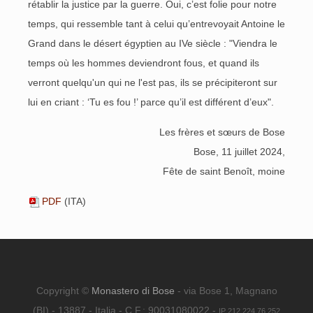
rétablir la justice par la guerre. Oui, c’est folie pour notre
temps, qui ressemble tant à celui qu’entrevoyait Antoine le
Grand dans le désert égyptien au IVe siècle : "Viendra le
temps où les hommes deviendront fous, et quand ils
verront quelqu'un qui ne l'est pas, ils se précipiteront sur
lui en criant : ‘Tu es fou !’ parce qu’il est différent d’eux".
Les frères et sœurs de Bose
Bose, 11 juillet 2024,
Fête de saint Benoît, moine
PDF
(ITA)
Copyright ©
Monastero di Bose
- via Bose 1, Magnano
(BI) - 13887 - Italia - C.F.: 90031080022 -
IP 212.224.76.252