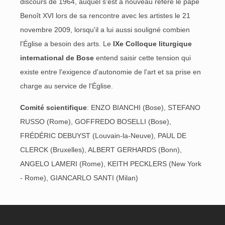
discours de 1964, auquel s'est à nouveau référé le pape
Benoît XVI lors de sa rencontre avec les artistes le 21
novembre 2009, lorsqu'il a lui aussi souligné combien
l'Église a besoin des arts. Le
IXe
Colloque liturgique
international de
Bose
entend saisir cette tension qui
existe entre l'exigence d'autonomie de l'art et sa prise en
charge au service de l'Église.
Comité scientifique
: ENZO BIANCHI (Bose), STEFANO
RUSSO (Rome), GOFFREDO BOSELLI (Bose),
FRÉDÉRIC DEBUYST (Louvain-la-Neuve), PAUL DE
CLERCK (Bruxelles), ALBERT GERHARDS (Bonn),
ANGELO LAMERI (Rome), KEITH PECKLERS (New York
- Rome), GIANCARLO SANTI (Milan)