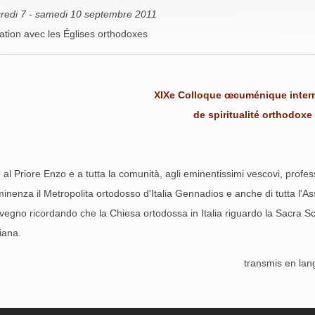
redi 7 - samedi 10 septembre 2011
ation avec les Églises orthodoxes
XIXe Colloque œcuménique intern
de spiritualité orthodoxe
l Priore Enzo e a tutta la comunità, agli eminentissimi vescovi, professo
nenza il Metropolita ortodosso d'Italia Gennadios e anche di tutta l'Ass
egno ricordando che la Chiesa ortodossa in Italia riguardo la Sacra Scri
liana.
transmis en lan