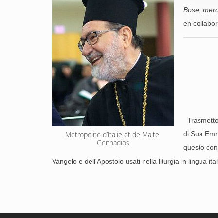
Bose, merc
en collabor
Trasmetto a
Métropolite d’Italie et de Malte 
di Sua Emmi
Gennadios
questo conv
Vangelo e dell'Apostolo usati nella liturgia in lingua ita