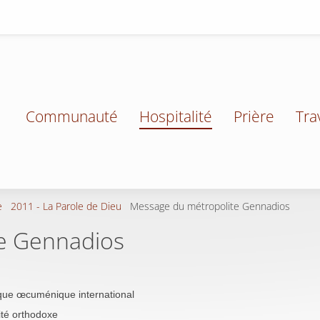
Communauté
Hospitalité
Prière
Tra
e
2011 - La Parole de Dieu
Message du métropolite Gennadios
e Gennadios
que œcuménique international
lité orthodoxe