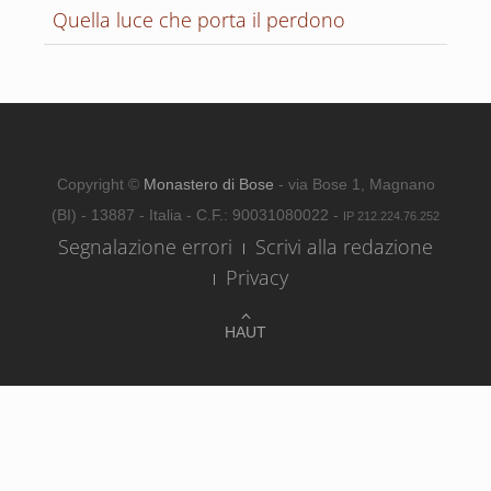
Quella luce che porta il perdono
Copyright ©
Monastero di Bose
- via Bose 1, Magnano
(BI) - 13887 - Italia - C.F.: 90031080022 -
IP 212.224.76.252
Segnalazione errori
Scrivi alla redazione
Privacy
HAUT