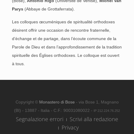
(Bose),
Antonio Rigo
(Université de Venise),
Michel Van
Parys
(Abbaye de Grottaferrata).
Les colloques œcuméniques de spiritualité orthodoxes
désirent offrir une occasion de rencontre fraternelle,
d’échange et de partage, dans l’écoute commune de la
Parole de Dieu et dans l’approfondissement de la tradition
spirituelle des Églises orthodoxes. Le colloque est ouvert
à tous.
Copyright ©
Monastero di Bose
- via Bose 1, Magnano
(BI) - 13887 - Italia - C.F.: 90031080022 -
IP 212.224.76.252
Segnalazione errori
Scrivi alla redazione
Privacy