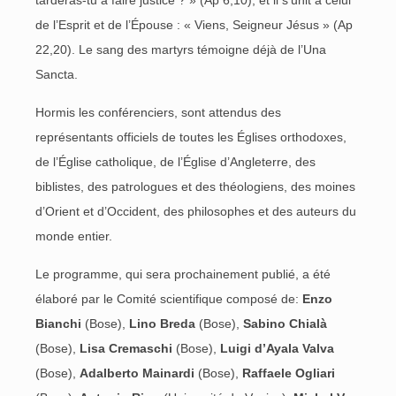
tarderas-tu à faire justice ? » (Ap 6,10), et il s’unit à celui
de l’Esprit et de l’Épouse : « Viens, Seigneur Jésus » (Ap
22,20). Le sang des martyrs témoigne déjà de l’Una
Sancta.
Hormis les conférenciers, sont attendus des
représentants officiels de toutes les Églises orthodoxes,
de l’Église catholique, de l’Église d’Angleterre, des
biblistes, des patrologues et des théologiens, des moines
d’Orient et d’Occident, des philosophes et des auteurs du
monde entier.
Le programme, qui sera prochainement publié, a été
élaboré par le Comité scientifique composé de:
Enzo
Bianchi
(Bose),
Lino Breda
(Bose),
Sabino Chialà
(Bose),
Lisa Cremaschi
(Bose),
Luigi d’Ayala Valva
(Bose),
Adalberto Mainardi
(Bose),
Raffaele Ogliari