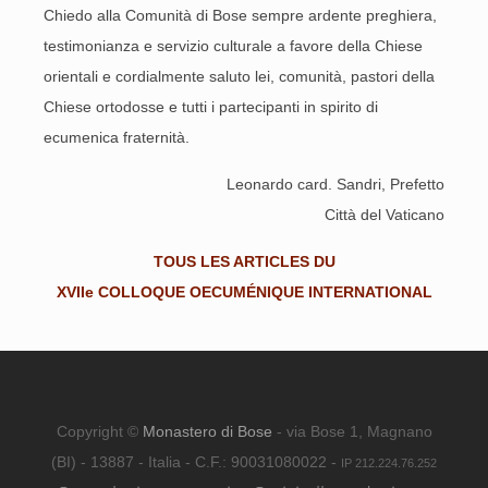
Chiedo alla Comunità di Bose sempre ardente preghiera,
testimonianza e servizio culturale a favore della Chiese
orientali e cordialmente saluto lei, comunità, pastori della
Chiese ortodosse e tutti i partecipanti in spirito di
ecumenica fraternità.
Leonardo card. Sandri, Prefetto
Città del Vaticano
TOUS LES ARTICLES DU
XVIIe COLLOQUE OECUMÉNIQUE INTERNATIONAL
Copyright ©
Monastero di Bose
- via Bose 1, Magnano
(BI) - 13887 - Italia - C.F.: 90031080022 -
IP 212.224.76.252