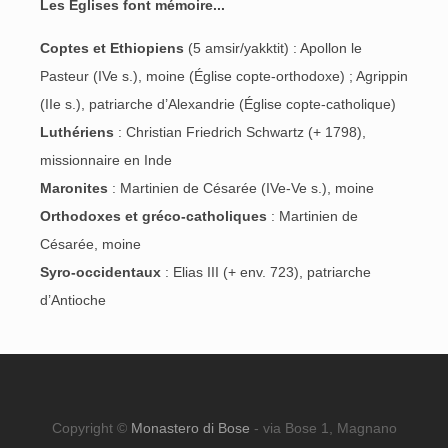
Les Églises font mémoire...
Coptes et Ethiopiens
(5 amsir/yakktit) : Apollon le
Pasteur (IVe s.), moine (Église copte-orthodoxe) ; Agrippin
(IIe s.), patriarche d’Alexandrie (Église copte-catholique)
Luthériens
: Christian Friedrich Schwartz (+ 1798),
missionnaire en Inde
Maronites
: Martinien de Césarée (IVe-Ve s.), moine
Orthodoxes et gréco-catholiques
: Martinien de
Césarée, moine
Syro-occidentaux
: Elias III (+ env. 723), patriarche
d’Antioche
Copyright ©
Monastero di Bose
- via Bose 1, Magnano