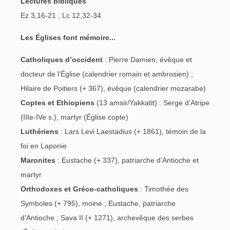
Lectures bibliques
Ez 3,16-21 ; Lc 12,32-34
Les Églises font mémoire...
Catholiques d’occident
: Pierre Damien, évêque et
docteur de l’Église (calendrier romain et ambrosien) ;
Hilaire de Poitiers (+ 367), évêque (calendrier mozarabe)
Coptes et Ethiopiens
(13 amsir/Yakkatit) : Serge d’Atripe
(IIIe-IVe s.), martyr (Église copte)
Luthériens
: Lars Levi Laestadius (+ 1861), témoin de la
foi en Laponie
Maronites
: Eustache (+ 337), patriarche d’Antioche et
martyr
Orthodoxes et Gréco-catholiques
: Timothée des
Symboles (+ 795), moine ; Eustache, patriarche
d’Antioche ; Sava II (+ 1271), archevêque des serbes