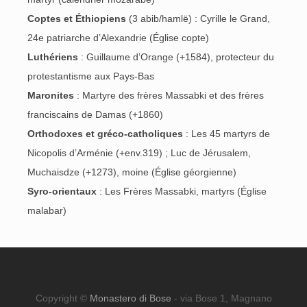
Coptes et Éthiopiens
(3 abib/hamlë) : Cyrille le Grand,
24e patriarche d’Alexandrie (Église copte)
Luthériens
: Guillaume d’Orange (+1584), protecteur du
protestantisme aux Pays-Bas
Maronites
: Martyre des frères Massabki et des frères
franciscains de Damas (+1860)
Orthodoxes et gréco-catholiques
: Les 45 martyrs de
Nicopolis d’Arménie (+env.319) ; Luc de Jérusalem,
Muchaisdze (+1273), moine (Église géorgienne)
Syro-orientaux
: Les Frères Massabki, martyrs (Église
malabar)
Copyright ©
Monastero di Bose
- via Bose 1, Magnano