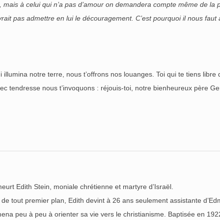
é, mais à celui qui n’a pas d’amour on demandera compte même de la plu
evrait pas admettre en lui le découragement. C’est pourquoi il nous faut a
llumina notre terre, nous t’offrons nos louanges. Toi qui te tiens libre
vec tendresse nous t’invoquons : réjouis-toi, notre bienheureux père Ge
urt Edith Stein, moniale chrétienne et martyre d’Israël.
 de tout premier plan, Edith devint à 26 ans seulement assistante d’Ed
mena peu à peu à orienter sa vie vers le christianisme. Baptisée en 1922