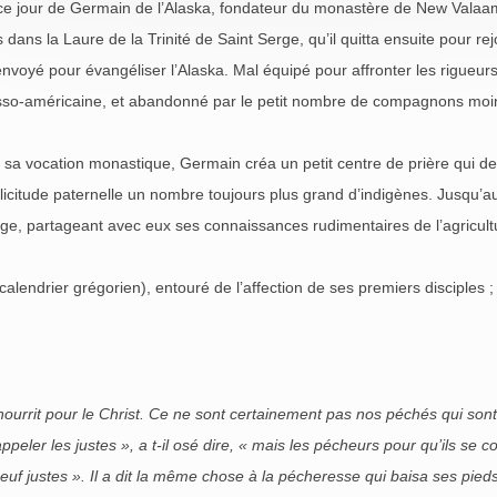
 ce jour de Germain de l’Alaska, fondateur du monastère de New Valaam
dans la Laure de la Trinité de Saint Serge, qu’il quitta ensuite pour r
nvoyé pour évangéliser l’Alaska. Mal équipé pour affronter les rigueurs 
so-américaine, et abandonné par le petit nombre de compagnons moines 
 sa vocation monastique, Germain créa un petit centre de prière qui 
llicitude paternelle un nombre toujours plus grand d’indigènes. Jusqu’au
âge, partageant avec eux ses connaissances rudimentaires de l’agricultu
lendrier grégorien), entouré de l’affection de ses premiers disciples 
il nourrit pour le Christ. Ce ne sont certainement pas nos péchés qui son
eler les justes », a t-il osé dire, « mais les pécheurs pour qu’ils se con
uf justes ». Il a dit la même chose à la pécheresse qui baisa ses pieds.