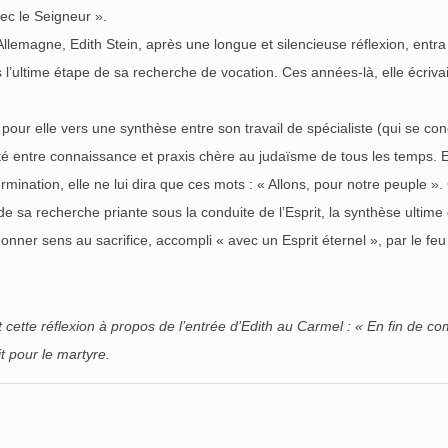
ec le Seigneur ».
Allemagne, Edith Stein, après une longue et silencieuse réflexion, entr
 l’ultime étape de sa recherche de vocation. Ces années-là, elle écrivai
r elle vers une synthèse entre son travail de spécialiste (qui se concl
nité entre connaissance et praxis chère au judaïsme de tous les temps. 
nation, elle ne lui dira que ces mots : « Allons, pour notre peuple ». C’
e sa recherche priante sous la conduite de l’Esprit, la synthèse ultime 
donner sens au sacrifice, accompli « avec un Esprit éternel », par le feu 
it cette réflexion à propos de l’entrée d’Edith au Carmel : « En fin de co
t pour le martyre.