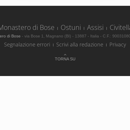
Monastero di Bose
Ostuni
Assisi
Civitell
ero di Bose
- via Bose 1, Magnano (BI) - 13887 - Italia - C.F.: 900310
Segnalazione errori
Scrivi alla redazione
Privacy
TORNA SU