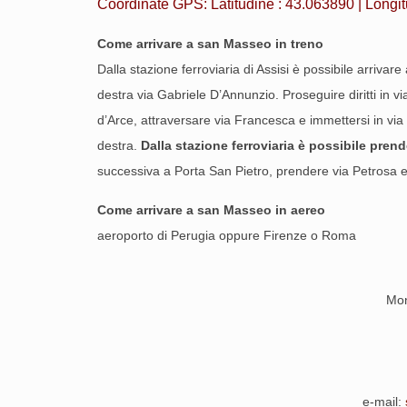
Coordinate GPS: Latitudine : 43.063890 | Longi
Come arrivare a san Masseo in treno
Dalla stazione ferroviaria di Assisi è possibile arriva
destra via Gabriele D’Annunzio. Proseguire diritti in vi
d’Arce, attraversare via Francesca e immettersi in vi
destra.
Dalla stazione ferroviaria è possibile pren
successiva a Porta San Pietro, prendere via Petrosa e
Come arrivare a san Masseo in aereo
aeroporto di Perugia oppure Firenze o Roma
Mon
e-mail: