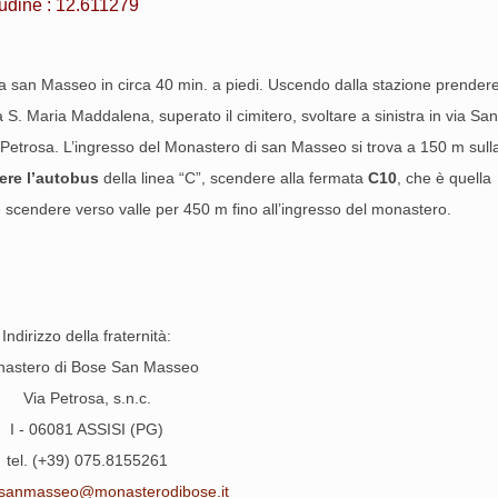
tudine : 12.611279
re a san Masseo in circa 40 min. a piedi. Uscendo dalla stazione prender
a S. Maria Maddalena, superato il cimitero, svoltare a sinistra in via Sa
a Petrosa. L’ingresso del Monastero di san Masseo si trova a 150 m sull
dere l’autobus
della linea “C”, scendere alla fermata
C10
, che è quella
 scendere verso valle per 450 m fino all’ingresso del monastero.
Indirizzo della fraternità:
astero di Bose San Masseo
Via Petrosa, s.n.c.
I - 06081 ASSISI (PG)
tel. (+39) 075.8155261
sanmasseo@monasterodibose.it