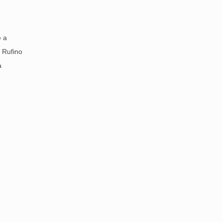
e a
n Rufino
a