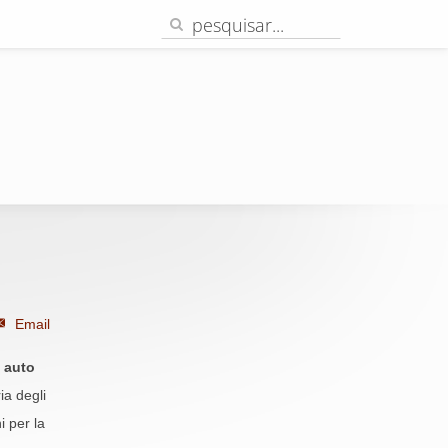
Email
 auto
a degli
i per la