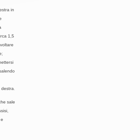
estra in
e
a
irca 1,5
voltare
e;
ettersi
 salendo
 destra.
 che sale
sisi,
 e