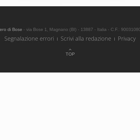
ero di Bose
- via Bose 1, Magnano (BI) - 13887 - Italia - C.F.: 900310
Segnalazione errori
Scrivi alla redazione
Privacy
TOP