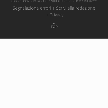
(BI) - 13887 - Italia - C.F.: 90031080022 -
IP 212.224.76.252
Segnalazione errori
Scrivi alla redazione
Privacy
TOP