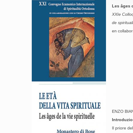
Les âges d
XXIe Collo
de spiritua
en collabor
ENZO BIA
Introduzi
Il priore d