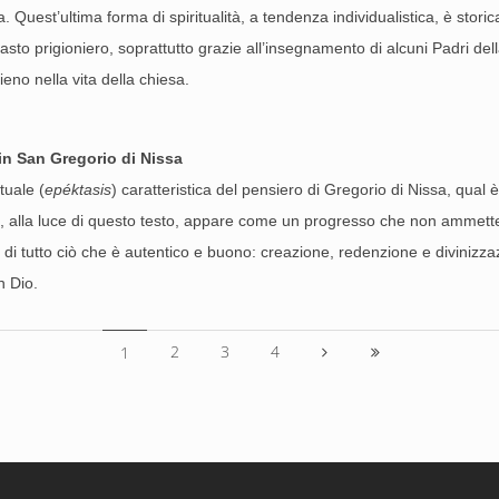
. Quest’ultima forma di spiritualità, a tendenza individualistica, è stori
to prigioniero, soprattutto grazie all’insegnamento di alcuni Padri d
eno nella vita della chiesa.
o in San Gregorio di Nissa
tuale (
epéktasis
) caratteristica del pensiero di Gregorio di Nissa, qual è
le, alla luce di questo testo, appare come un progresso che non ammett
) di tutto ciò che è autentico e buono: creazione, redenzione e divinizzazio
on Dio.
2
3
4
1