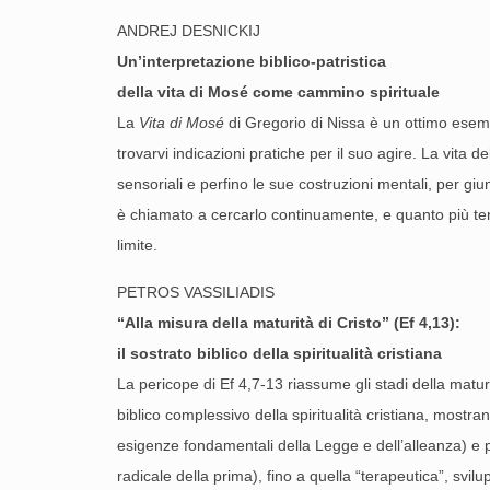
ANDREJ DESNICKIJ
Un’interpretazione biblico-patristica
della vita di Mosé come cammino spirituale
La
Vita di Mosé
di Gregorio di Nissa è un ottimo esempio
trovarvi indicazioni pratiche per il suo agire. La vita
sensoriali e perfino le sue costruzioni mentali, per gi
è chiamato a cercarlo continuamente, e quanto più tende
limite.
PETROS VASSILIADIS
“Alla misura della maturità di Cristo
” (Ef 4,13)
:
il sostrato biblico della spiritualità cristiana
La pericope di Ef 4,7-13 riassume gli stadi della matur
biblico complessivo della spiritualità cristiana, mostr
esigenze fondamentali della Legge e dell’alleanza) e p
radicale della prima), fino a quella “terapeutica”, svil