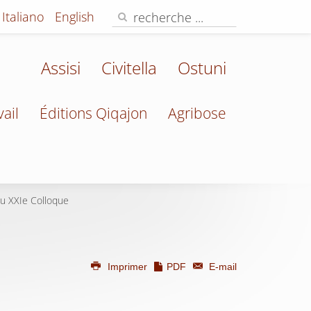
Italiano
English
Assisi
Civitella
Ostuni
vail
Éditions Qiqajon
Agribose
u XXIe Colloque
Imprimer
PDF
E-mail