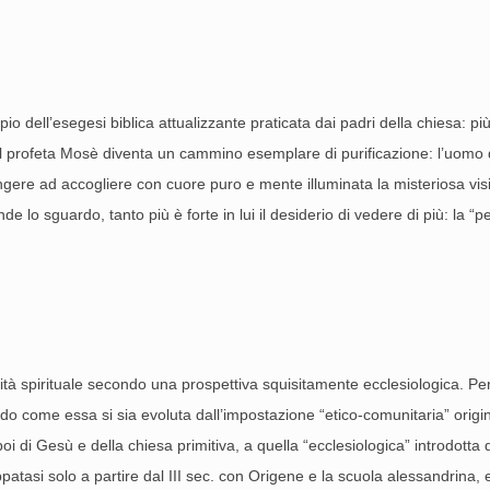
 dell’esegesi biblica attualizzante praticata dai padri della chiesa: più 
 del profeta Mosè diventa un cammino esemplare di purificazione: l’uomo de
ungere ad accogliere con cuore puro e mente illuminata la misteriosa visi
 lo sguardo, tanto più è forte in lui il desiderio di vedere di più: la 
ità spirituale secondo una prospettiva squisitamente ecclesiologica. Per
ando come essa si sia evoluta dall’impostazione “etico-comunitaria” origin
oi di Gesù e della chiesa primitiva, a quella “ecclesiologica” introdotta
uppatasi solo a partire dal III sec. con Origene e la scuola alessandrina, 