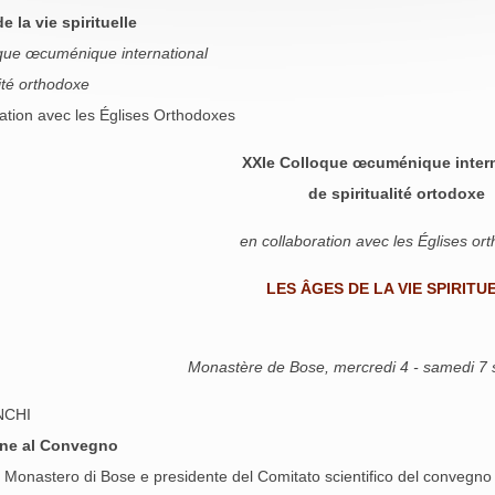
e la vie spirituelle
que œcuménique international
lité orthodoxe
ation avec les Églises Orthodoxes
XXIe Colloque œcuménique intern
de spiritualité ortodoxe
en collaboration avec les Églises or
LES ÂGES DE LA VIE SPIRITU
Monastère de Bose, mercredi 4 - samedi 7
NCHI
one al Convegno
el Monastero di Bose e presidente del Comitato scientifico del convegno i