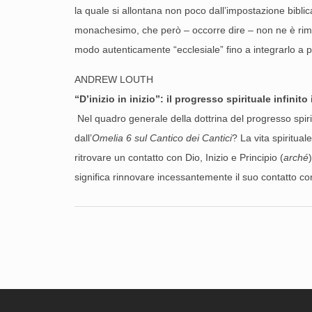
la quale si allontana non poco dall’impostazione biblica
monachesimo, che però – occorre dire – non ne è rimas
modo autenticamente “ecclesiale” fino a integrarlo a pi
ANDREW LOUTH
“D’inizio in inizio”: il progresso spirituale infinit
Nel quadro generale della dottrina del progresso spiri
dall’
Omelia 6 sul Cantico dei Cantici
? La vita spiritua
ritrovare un contatto con Dio, Inizio e Principio (
arché
significa rinnovare incessantemente il suo contatto c