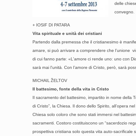
delle chiese
convegno.
+ IOSIF DI PATARA
Vita spirituale e unità dei cristiani
Partendo dalla premessa che il cristianesimo è manifest
amare, si può arrivare a comprendere che l’unione visi
di cui fanno parte: «L'amore ci rende uno: uno con Dio,
sarà mai l'unità. Con l’amore di Cristo, però, sarà poss
MICHAIL ŽELTOV
Il battesimo, fonte della vita in Cristo
Il sacramento del battesimo, impartito in nome della Tr
di Cristo”, la Chiesa. Il dono dello Spirito, all’opera n
Chiesa solo coloro che sono stati immersi nel battesimo 
sacramenti. Costoro costituiscono un “sacerdozio regale
prospettiva cristiana solo questa vita auto-sacrificale 