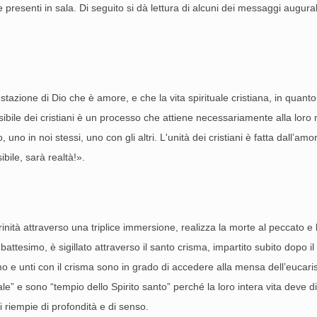
 presenti in sala. Di seguito si dà lettura di alcuni dei messaggi augurali 
azione di Dio che è amore, e che la vita spirituale cristiana, in quanto 
bile dei cristiani è un processo che attiene necessariamente alla loro ma
 uno in noi stessi, uno con gli altri. L'unità dei cristiani è fatta dall
ibile, sarà realtà!».
inità attraverso una triplice immersione, realizza la morte al peccato e
el battesimo, è sigillato attraverso il santo crisma, impartito subito dopo
e unti con il crisma sono in grado di accedere alla mensa dell’eucaristia,
” e sono “tempio dello Spirito santo” perché la loro intera vita deve di
si riempie di profondità e di senso.