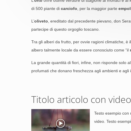
L’
orto
offre ottime verdure di stagione ai monaci e ai 
di 500 piante di
carciofo
, per la maggior parte
empol
L’
oliveto
, ereditato dal precedente pievano, don Serafi
partecipe di questo orgoglio toscano.
Tra gli alberi da frutto, per ovvie ragioni climatiche, è i
albero talmente locale da essere conosciuto come “il
La grande quantità di fiori, infine, non risponde solo 
profumati che donano freschezza agli ambienti e agli 
Titolo articolo con vide
Testo esempio con 
video. Testo esempi