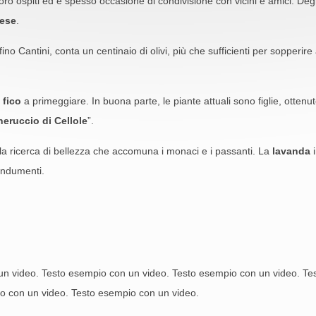
loro ospiti ed è spesso occasione di condivisione con vicini e amici. Deg
ese
.
no Cantini, conta un centinaio di olivi, più che sufficienti per sopperire
l
fico
a primeggiare. In buona parte, le piante attuali sono figlie, otten
neruccio di Cellole
”.
alla ricerca di bellezza che accomuna i monaci e i passanti. La
lavanda
i
indumenti.
o
un video. Testo esempio con un video. Testo esempio con un video. Te
o con un video. Testo esempio con un video.