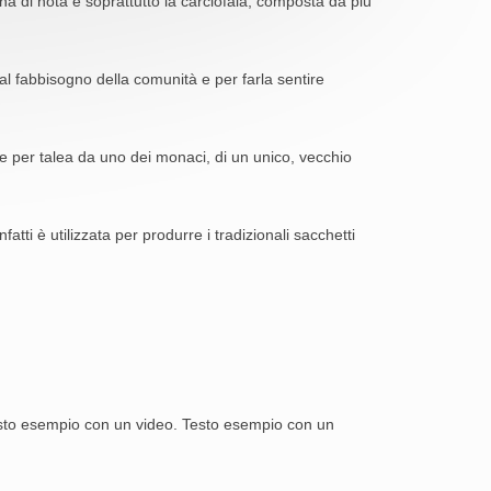
na di nota è soprattutto la carciofaia, composta da più
 al fabbisogno della comunità e per farla sentire
ute per talea da uno dei monaci, di un unico, vecchio
nfatti è utilizzata per produrre i tradizionali sacchetti
sto esempio con un video. Testo esempio con un