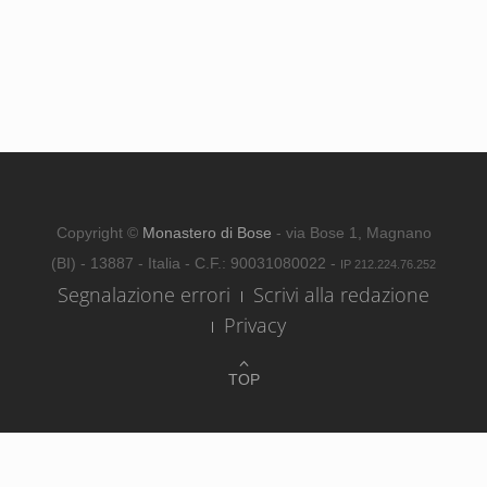
Copyright ©
Monastero di Bose
- via Bose 1, Magnano
(BI) - 13887 - Italia - C.F.: 90031080022 -
IP 212.224.76.252
Segnalazione errori
Scrivi alla redazione
Privacy
TOP