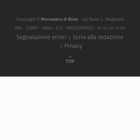
Copyright ©
Monastero di Bose
- via Bose 1, Magnano
(BI) - 13887 - Italia - C.F.: 90031080022 -
IP 212.224.76.252
Segnalazione errori
Scrivi alla redazione
Privacy
TOP