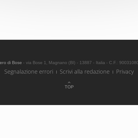
ero di Bose
- via Bose 1, Magnano (BI) - 13887 - Italia - C.F.: 900310
Segnalazione errori
Scrivi alla redazione
Privacy
TOP