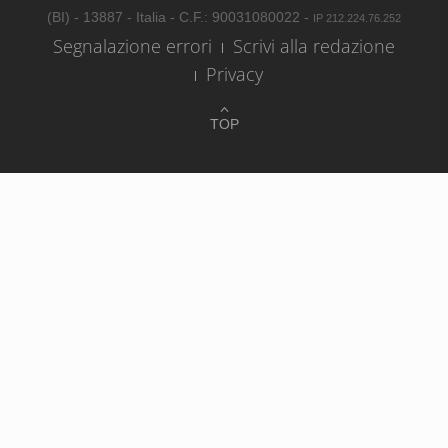
(BI) - 13887 - Italia - C.F.: 90031080022 -
IP 212.224.76.252
Segnalazione errori
Scrivi alla redazione
Privacy
TOP