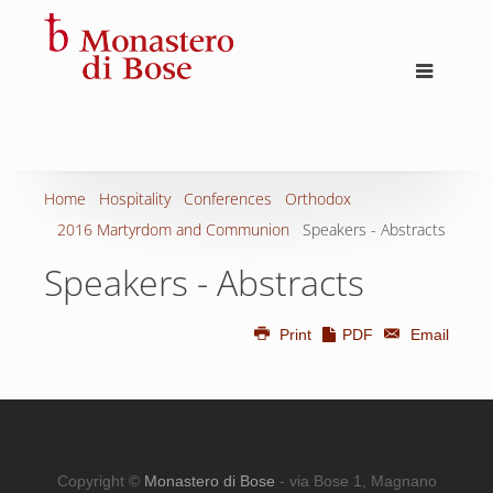
Home
Hospitality
Conferences
Orthodox
2016 Martyrdom and Communion
Speakers - Abstracts
Speakers - Abstracts
Print
PDF
Email
Copyright ©
Monastero di Bose
- via Bose 1, Magnano