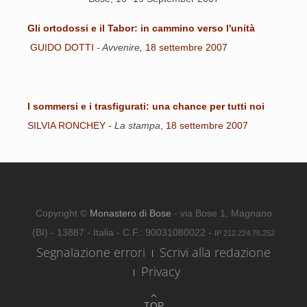
Gli ortodossi e il Tabor: in cammino verso l'unità
GUIDO DOTTI
- Avvenire,
18 settembre 2007
I sommersi e i trasfigurati: una chance per tutti noi
SILVIA RONCHEY -
La stampa
, 18 settembre 2007
Copyright ©
Monastero di Bose
- via Bose 1, Magnano
(BI) - 13887 - Italia - C.F.: 90031080022 -
IP 212.224.76.252
Segnalazione errori
Scrivi alla redazione
Privacy
TOP