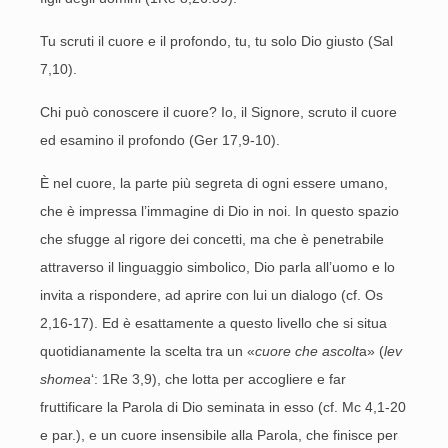
Tu scruti il cuore e il profondo, tu, tu solo Dio giusto (Sal
7,10).
Chi può conoscere il cuore? Io, il Signore, scruto il cuore
ed esamino il profondo (Ger 17,9-10).
È nel cuore, la parte più segreta di ogni essere umano,
che è impressa l’immagine di Dio in noi. In questo spazio
che sfugge al rigore dei concetti, ma che è penetrabile
attraverso il linguaggio simbolico, Dio parla all’uomo e lo
invita a rispondere, ad aprire con lui un dialogo (cf. Os
2,16-17). Ed è esattamente a questo livello che si situa
quotidianamente la scelta tra un «
cuore che ascolt
a» (
lev
shomea
‘: 1Re 3,9), che lotta per accogliere e far
fruttificare la Parola di Dio seminata in esso (cf. Mc 4,1-20
e par.), e un cuore insensibile alla Parola, che finisce per