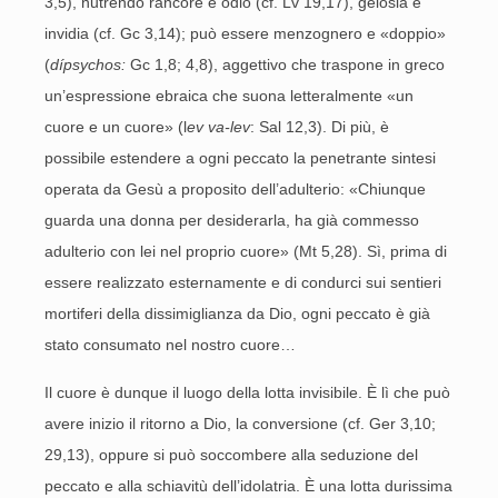
3,5), nutrendo rancore e odio (cf. Lv 19,17), gelosia e
invidia (cf. Gc 3,14); può essere menzognero e «doppio»
(
dípsychos:
Gc 1,8; 4,8), aggettivo che traspone in greco
un’espressione ebraica che suona letteralmente «un
cuore e un cuore» (l
ev va-lev
: Sal 12,3). Di più, è
possibile estendere a ogni peccato la penetrante sintesi
operata da Gesù a proposito dell’adulterio: «Chiunque
guarda una donna per desiderarla, ha già commesso
adulterio con lei nel proprio cuore» (Mt 5,28). Sì, prima di
essere realizzato esternamente e di condurci sui sentieri
mortiferi della dissimiglianza da Dio, ogni peccato è già
stato consumato nel nostro cuore…
Il cuore è dunque il luogo della lotta invisibile. È lì che può
avere inizio il ritorno a Dio, la conversione (cf. Ger 3,10;
29,13), oppure si può soccombere alla seduzione del
peccato e alla schiavitù dell’idolatria. È una lotta durissima