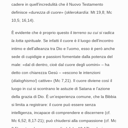
cadere in quell’incredulità che il Nuovo Testamento
definisce «d
urezza di cuore
» (
sklerokardía
: Mt 19,8; Mc
10,5; 16,14).
È evidente che è proprio questo il
terreno su cui si radica
la lotta spirituale
. Se infatti il cuore è il luogo dell’incontro
intimo e dell’alleanza tra Dio e l’uomo, esso è però anche
sede di cupidigie e passioni fomentate dalla potenza del
male: «dal di dentro, cioè dal cuore degli uomini» – ha
detto con chiarezza Gesù – «escono le intenzioni
(
dialoghismoí
) cattive» (Mc 7,21). Il cuore diviene così il
luogo in cui si scontrano le astuzie di Satana e l’azione
della grazia di Dio. È un’esperienza comune, che la Bibbia
si limita a registrare: il cuore può essere senza
intelligenza, incapace di comprendere e discernere (cf.
Mc 6,52; 8,17-21); può chiudersi alla compassione (cf. Mc