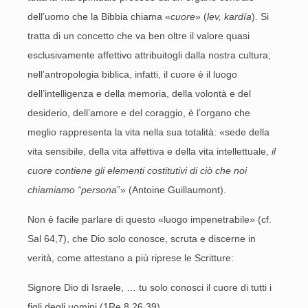
dell’uomo che la Bibbia chiama «
cuore
» (
lev, kardía
). Si
tratta di un concetto che va ben oltre il valore quasi
esclusivamente affettivo attribuitogli dalla nostra cultura;
nell’antropologia biblica, infatti, il cuore è il luogo
dell’intelligenza e della memoria, della volontà e del
desiderio, dell’amore e del coraggio, è l’organo che
meglio rappresenta la vita nella sua totalità: «sede della
vita sensibile, della vita affettiva e della vita intellettuale,
il
cuore contiene gli elementi costitutivi di ciò che noi
chiamiamo “persona
”» (Antoine Guillaumont).
Non è facile parlare di questo «luogo impenetrabile» (cf.
Sal 64,7), che Dio solo conosce, scruta e discerne in
verità, come attestano a più riprese le Scritture:
Signore Dio di Israele, … tu solo conosci il cuore di tutti i
figli degli uomini (1Re 8,26.39).