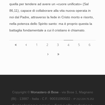
quella per tendere ad avere un «cuore unificato» (Sal
86,11), capace di collaborare alla vita nuova operata in
noi dal Padre, attraverso la fede in Cristo morto e risorto,
nella potenza dello Spirito santo: ma è proprio questa la
battaglia fondamentale a cui il cristiano è chiamato.
1
2
3
5
6
4
Copyright ©
Monastero di Bose
- via Bose 1, Magnano
(BI) - 13887 - Italia - C.F.: 90031080022 -
IP 212.224.76.252