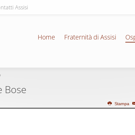
ntatti Assisi
Home
Fraternità di Assisi
Osp
o
e Bose
Stampa