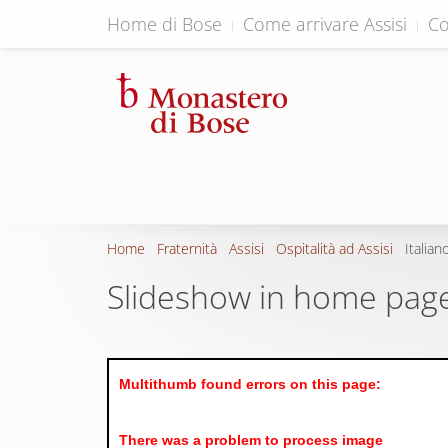
Home di Bose
Come arrivare Assisi
Co
Home
Fraternità
Assisi
Ospitalità ad Assisi
Italian
Slideshow in home pag
Multithumb found errors on this page:
There was a problem to process image