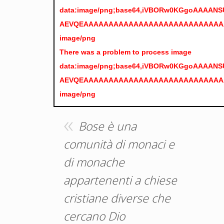
data:image/png;base64,iVBORw0KGgoAAAA
AEVQEAAAAAAAAAAAAAAAAAAAAAAAAAAA
image/png
There was a problem to process image
data:image/png;base64,iVBORw0KGgoAAAA
AEVQEAAAAAAAAAAAAAAAAAAAAAAAAAAA
image/png
Bose è una
comunità di monaci e
di monache
appartenenti a chiese
cristiane diverse che
cercano Dio