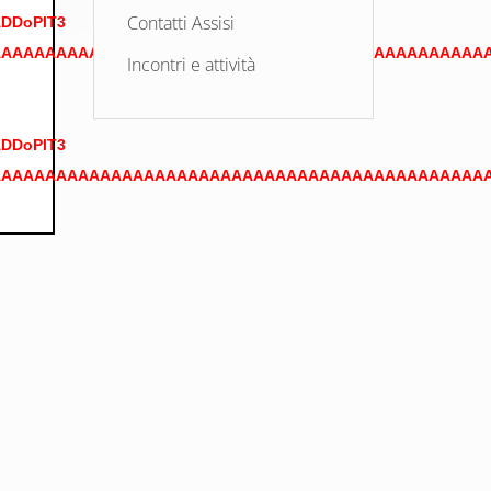
Contatti Assisi
DDoPlT3
AAAAAAAAAAAAAAAAAAAAAAAAAAAAAAAAAAAAAAAAAAAAA
Incontri e attività
DDoPlT3
AAAAAAAAAAAAAAAAAAAAAAAAAAAAAAAAAAAAAAAAAAAAA