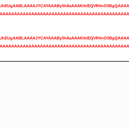
NSUhEUgAABLAAAAJYCAYAAABy5h8aAAAK/klEQVR4nO3BgQAAAA
AAAAAAAAAAAAAAAAAAAAAAAAAAAAAAAAAAAAAAAAAAAAA
NSUhEUgAABLAAAAJYCAYAAABy5h8aAAAK/klEQVR4nO3BgQAAAA
AAAAAAAAAAAAAAAAAAAAAAAAAAAAAAAAAAAAAAAAAAAAA