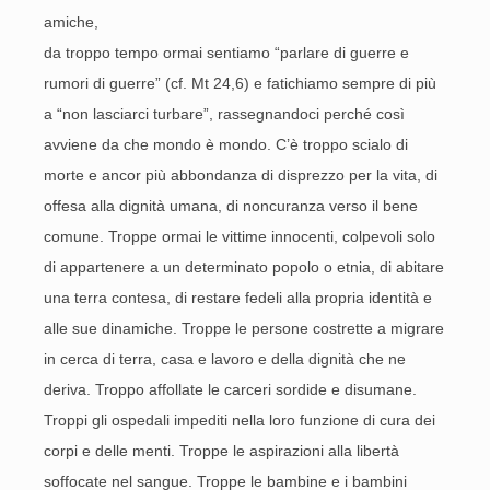
amiche,
da troppo tempo ormai sentiamo “parlare di guerre e
rumori di guerre” (cf. Mt 24,6) e fatichiamo sempre di più
a “non lasciarci turbare”, rassegnandoci perché così
avviene da che mondo è mondo. C’è troppo scialo di
morte e ancor più abbondanza di disprezzo per la vita, di
offesa alla dignità umana, di noncuranza verso il bene
comune. Troppe ormai le vittime innocenti, colpevoli solo
di appartenere a un determinato popolo o etnia, di abitare
una terra contesa, di restare fedeli alla propria identità e
alle sue dinamiche. Troppe le persone costrette a migrare
in cerca di terra, casa e lavoro e della dignità che ne
deriva. Troppo affollate le carceri sordide e disumane.
Troppi gli ospedali impediti nella loro funzione di cura dei
corpi e delle menti. Troppe le aspirazioni alla libertà
soffocate nel sangue. Troppe le bambine e i bambini