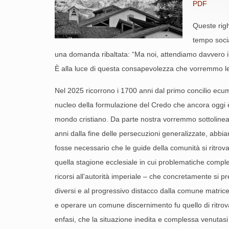
PDF
Queste righ
tempo socia
una domanda ribaltata: “Ma noi, attendiamo davvero il
È alla luce di questa consapevolezza che vorremmo leg
Nel 2025 ricorrono i 1700 anni dal primo concilio ecumen
nucleo della formulazione del Credo che ancora oggi è r
mondo cristiano. Da parte nostra vorremmo sottolineare
anni dalla fine delle persecuzioni generalizzate, abbia
fosse necessario che le guide della comunità si ritrova
quella stagione ecclesiale in cui problematiche compl
ricorsi all’autorità imperiale – che concretamente si p
diversi e al progressivo distacco dalla comune matrice
e operare un comune discernimento fu quello di ritrov
enfasi, che la situazione inedita e complessa venutasi