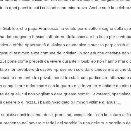
tutto in quei paesi in cui i cristiani sono minoranza. Anche se è la cele
to il Giubileo, che papa Francesco ha voluto porre sotto il segno della s
a dato origine a tensioni all’interno della chiesa e ha finito per contri
tica a offrire opportunità di dialogo ecumenico e suscita perplessità di a
gesti di testimonianza comune dei cristiani in società che cristiane no
 Lv 25) pone come precetti da vivere durante il Giubileo non hanno mai o q
à e meriterebbero di essere riprese non solo dalle chiese ma anche dalla
 solo e non tanto tra privati, bensì tra stati, con particolare attenzione 
ia a conquistare o dominare con la guerra e la forza terre abitate da al
are da quelli cui non vogliamo dare questo nome: i lavoratori, specialmen
di genere o di razza, i bambini-soldato o i minori vittime di abusi…
 suoi discepoli insieme, desti, pronti ad accoglierlo, “con la cintura ai fi
presenza nel povero e fedeli nel servirlo in una delle sue sorelle o dei s