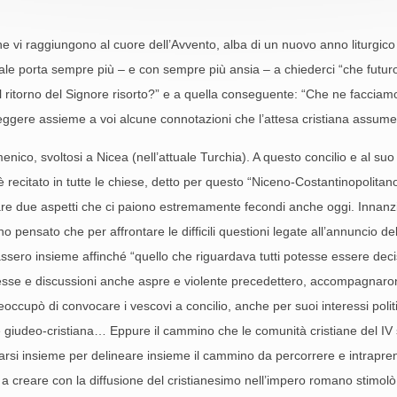
e vi raggiungono al cuore dell’Avvento, alba di un nuovo anno liturgico
le porta sempre più – e con sempre più ansia – a chiederci “che futuro ci
 ritorno del Signore risorto?” e a quella conseguente: “Che ne facciam
gere assieme a voi alcune connotazioni che l’attesa cristiana assume n
ico, svoltosi a Nicea (nell’attuale Turchia). A questo concilio e al suo c
ecitato in tutte le chiese, detto per questo “Niceno-Costantinopolitano” 
 due aspetti che ci paiono estremamente fecondi anche oggi. Innanzitutt
no pensato che per affrontare le difficili questioni legate all’annuncio
ssero insieme affinché “quello che riguardava tutti potesse essere deciso
esse e discussioni anche aspre e violente precedettero, accompagnarono
reoccupò di convocare i vescovi a concilio, anche per suoi interessi polit
 giudeo-cristiana… Eppure il cammino che le comunità cristiane del IV s
arsi insieme per delineare insieme il cammino da percorrere e intrapren
 a creare con la diffusione del cristianesimo nell’impero romano stimolò