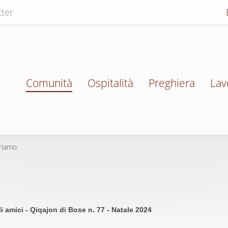
ter
Comunità
Ospitalità
Preghiera
Lav
eriamo
li amici - Qiqajon di Bose n. 77 - Natale 2024