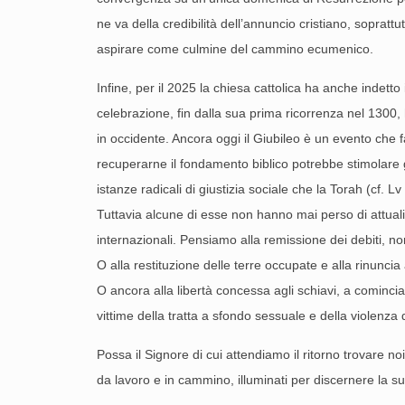
ne va della credibilità dell’annuncio cristiano, soprat
aspirare come culmine del cammino ecumenico.
Infine, per il 2025 la chiesa cattolica ha anche indet
celebrazione, fin dalla sua prima ricorrenza nel 1300, h
in occidente. Ancora oggi il Giubileo è un evento che fa
recuperarne il fondamento biblico potrebbe stimolare 
istanze radicali di giustizia sociale che la Torah (cf.
Tuttavia alcune di esse non hanno mai perso di attualit
internazionali. Pensiamo alla remissione dei debiti, non
O alla restituzione delle terre occupate e alla rinunc
O ancora alla libertà concessa agli schiavi, a cominci
vittime della tratta a sfondo sessuale e della violenza 
Possa il Signore di cui attendiamo il ritorno trovare noi
da lavoro e in cammino, illuminati per discernere la sua 