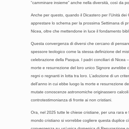
“camminare insieme” anche nella diversità, così da po
Anche per questo, quando il Dicastero per l’Unità dei 
apprestare lo schema per la prossima Settimana di preg
Nicea, oltre che mettendone in luce il fondamento bibli
Questa convergenza di diversi che cercano di pensare
spessore teologico come la stessa definizione del mis
celebrazione della Pasqua. I padri conciliari di Nicea –
morte e resurrezione del loro unico Signore avrebbe co
regni o regnanti in lotta tra loro. L’adozione di un 
dell’anno in cui ebbe luogo la morte e resurrezione d
mutate conoscenze astronomiche originassero calcoli 
controtestimonianza di fronte ai non cristiani.
Ora, nel 2025 tutte le chiese cristiane, per una rara e
mondo cristiano si vorrebbe cogliere questa duplice ci
convergenza su un’unica domenica di Resurrezione per 