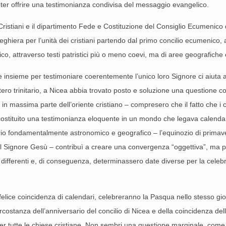
ter offrire una testimonianza condivisa del messaggio evangelico.
Cristiani e il dipartimento Fede e Costituzione del Consiglio Ecumenico
hiera per l’unità dei cristiani partendo dal primo concilio ecumenico, 
co, attraverso testi patristici più o meno coevi, ma di aree geografiche e
 insieme per testimoniare coerentemente l’unico loro Signore ci aiuta 
tero trinitario, a Nicea abbia trovato posto e soluzione una questione 
 in massima parte dell’oriente cristiano – compresero che il fatto che i cr
stituito una testimonianza eloquente in un mondo che legava calendari e
criterio fondamentalmente astronomico e geografico – l’equinozio di pr
el Signore Gesù – contribuì a creare una convergenza “oggettiva”, ma 
differenti e, di conseguenza, determinassero date diverse per la cele
 felice coincidenza di calendari, celebreranno la Pasqua nello stesso gio
rcostanza dell’anniversario del concilio di Nicea e della coincidenza d
tutte le chiese cristiane. Non sembri una questione marginale, come inf