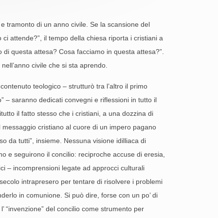
 e tramonto di un anno civile. Se la scansione del
 attende?”, il tempo della chiesa riporta i cristiani a
o di questa attesa? Cosa facciamo in questa attesa?”.
ell’anno civile che si sta aprendo.
ontenuto teologico – strutturò tra l’altro il primo
– saranno dedicati convegni e riflessioni in tutto il
o il fatto stesso che i cristiani, a una dozzina di
 del messaggio cristiano al cuore di un impero pagano
 da tutti”, insieme. Nessuna visione idilliaca di
 e seguirono il concilio: reciproche accuse di eresia,
ici – incomprensioni legate ad approcci culturali
ecolo intrapresero per tentare di risolvere i problemi
derlo in comunione. Si può dire, forse con un po’ di
 l’ “invenzione” del concilio come strumento per