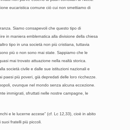
brazione eucaristica comune ciò cui non smettiamo di
peranza. Siamo consapevoli che questo tipo di
buire in maniera emblematica alla divisione della chiesa
ltro tipo in una società non più cristiana, tuttavia
n sono più o non sono mai state. Sappiamo che le
uasi mai trovato attuazione nella realtà storica.
 società civile e dalle sue istituzioni nazionali e
ai paesi più poveri, già depredati delle loro ricchezze.
tri popoli, ovunque nel mondo senza alcuna eccezione.
te immigrati, sfruttati nelle nostre campagne, le
anchi e le lucerne accese” (cf. Lc 12,33), cioè in abito
uoi fratelli più piccoli.