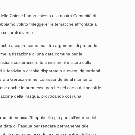
 delle Chiese hanno chiesto alla nostra Comunità di
abbiamo voluto “rileggere” le tematiche affrontate a
 culturali diverse.
anche a capire come mai, tra argomenti di profondo
come la fissazione di una data comune per la
istiani celebrassero tutti insieme il mistero della
 festività a divinità disparate o a eventi riguardanti
imavera a Gerusalemme, corrispondente al momento
pose anche le premesse perché nel corso dei secoli le
brazione della Pasqua, provocando così una
rno: domenica 20 aprile. Da più parti all’interno del
ella data di Pasqua per rendere permanente tale
atti non parve esserlo ai padri conciliari di Nicea: