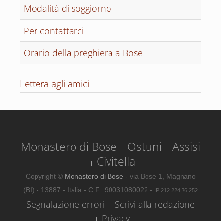
Modalità di soggiorno
Per contattarci
Orario della preghiera a Bose
Lettera agli amici
Monastero di Bose
Ostuni
Assisi
Civitella
Copyright ©
Monastero di Bose
- via Bose 1, Magnano
(BI) - 13887 - Italia - C.F.: 90031080022 -
IP 212.224.76.252
Segnalazione errori
Scrivi alla redazione
Privacy