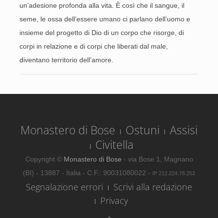
un’adesione profonda alla vita. È così che il sangue, il
seme, le ossa dell’essere umano ci parlano dell’uomo e
insieme del progetto di Dio di un corpo che risorge, di
corpi in relazione e di corpi che liberati dal male,
diventano territorio dell’amore.
Monastero di Bose
Ostuni
Assisi
Civitella
Copyright ©
Monastero di Bose
- via Bose 1, Magnano
(BI) - 13887 - Italia - C.F.: 90031080022 -
IP 212.224.76.252
Segnalazione errori
Scrivi alla redazione
Privacy