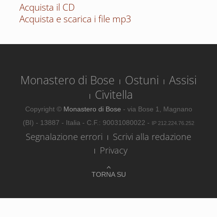
Acquista il CD
Acquista e scarica i file mp3
Monastero di Bose
Ostuni
Assisi
Civitella
Copyright ©
Monastero di Bose
- via Bose 1, Magnano
(BI) - 13887 - Italia - C.F.: 90031080022 -
IP 212.224.76.252
Segnalazione errori
Scrivi alla redazione
Privacy
TORNA SU