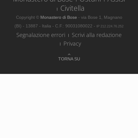
Civitella
Copyright ©
Monastero di Bose
- via Bose 1, Magnano
(BI) - 13887 - Italia - C.F.: 90031080022 -
IP 212.224.76.252
Segnalazione errori
Scrivi alla redazione
Privacy
TORNA SU