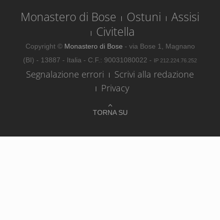
Monastero di Bose
Ostuni
Assisi
Civitella
Copyright ©
Monastero di Bose
- via Bose 1, Magnano
(BI) - 13887 - Italia - C.F.: 90031080022 -
IP 212.224.76.252
Segnalazione errori
Scrivi alla redazione
Privacy
TORNA SU