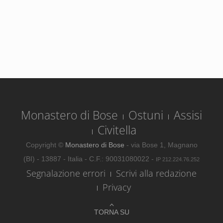
Monastero di Bose
Ostuni
Assisi
Civitella
Copyright ©
Monastero di Bose
- via Bose 1, Magnano
(BI) - 13887 - Italia - C.F.: 90031080022 -
IP 212.224.76.252
Segnalazione errori
Scrivi alla redazione
Privacy
TORNA SU