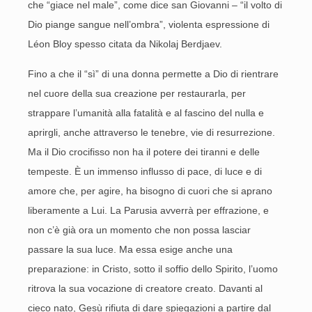
che “giace nel male”, come dice san Giovanni – “il volto di
Dio piange sangue nell’ombra”, violenta espressione di
Léon Bloy spesso citata da Nikolaj Berdjaev.
Fino a che il “sì” di una donna permette a Dio di rientrare
nel cuore della sua creazione per restaurarla, per
strappare l’umanità alla fatalità e al fascino del nulla e
aprirgli, anche attraverso le tenebre, vie di resurrezione.
Ma il Dio crocifisso non ha il potere dei tiranni e delle
tempeste. È un immenso influsso di pace, di luce e di
amore che, per agire, ha bisogno di cuori che si aprano
liberamente a Lui. La Parusia avverrà per effrazione, e
non c’è già ora un momento che non possa lasciar
passare la sua luce. Ma essa esige anche una
preparazione: in Cristo, sotto il soffio dello Spirito, l’uomo
ritrova la sua vocazione di creatore creato. Davanti al
cieco nato, Gesù rifiuta di dare spiegazioni a partire dal