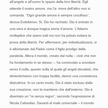
all’angelo e all’uomo lo spazio della loro libertà. Egli
attende il nostro amore, ma l’a- more dell’altro non si
comanda. “Ogni grande amore è sempre crocifisso”,
diceva Evdokimov. Sì, Dio ha rischiato, Dio è entrato in
una vera e dunque tragica storia d’amore. L’Adamo
molteplice che siamo tutti noi non ha potuto evitare la
prova della libertà. Per affermarsi, per individualizzarsi, si
è allontanato dal Padre come il figlio prodigo della
parabola. Allora il mondo, creato dal nulla – cioè che non
ha fondamento in se stesso –, ha cominciato a scivolare
verso il nulla, questo nulla al quale gli angeli decaduti, che
dimentichiamo con troppa facilità, danno una consistenza
distruttrice. In un certo modo, Dio è stato escluso dalla
sua creazione, non la mantiene che dall’esterno. Dio è
diventato un “re senza regno”, secondo l’espressione di
Nicola Cabasilas. Davanti al male universale – il mondo