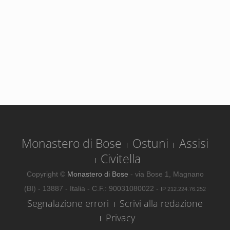
Monastero di Bose
Ostuni
Assisi
Civitella
Copyright ©
Monastero di Bose
- via Bose 1, Magnano
(BI) - 13887 - Italia - C.F.: 90031080022 -
IP 212.224.76.252
Segnalazione errori
Scrivi alla redazione
Privacy