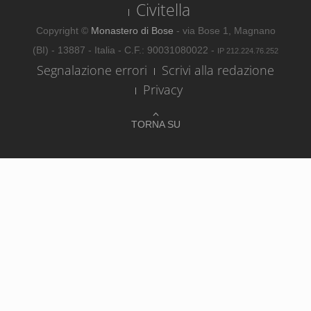
Civitella
Copyright ©
Monastero di Bose
- via Bose 1, Magnano
(BI) - 13887 - Italia - C.F.: 90031080022 -
IP 212.224.76.252
Segnalazione errori
Scrivi alla redazione
Privacy
TORNA SU