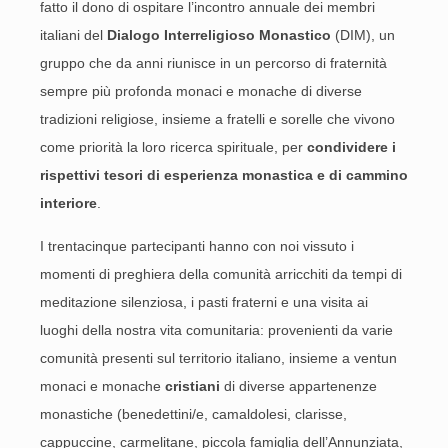
fatto il dono di ospitare l’incontro annuale dei membri
italiani del
Dialogo Interreligioso Monastico
(DIM), un
gruppo che da anni riunisce in un percorso di fraternità
sempre più profonda monaci e monache di diverse
tradizioni religiose, insieme a fratelli e sorelle che vivono
come priorità la loro ricerca spirituale, per
condividere i
rispettivi tesori di esperienza monastica e di cammino
interiore
.
I trentacinque partecipanti hanno con noi vissuto i
momenti di preghiera della comunità arricchiti da tempi di
meditazione silenziosa, i pasti fraterni e una visita ai
luoghi della nostra vita comunitaria: provenienti da varie
comunità presenti sul territorio italiano, insieme a ventun
monaci e monache
cristiani
di diverse appartenenze
monastiche (benedettini/e, camaldolesi, clarisse,
cappuccine, carmelitane, piccola famiglia dell’Annunziata,