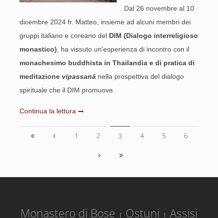
Dal 26 novembre al 10
dicembre 2024 fr. Matteo, insieme ad alcuni membri dei
gruppi italiano e coreano del
DIM (Dialogo interreligioso
monastico)
, ha vissuto un’esperienza di incontro con il
monachesimo buddhista in Thailandia e di pratica di
meditazione
vipassanā
nella prospettiva del dialogo
spirituale che il DIM promuove.
Continua la lettura
1
2
4
5
6
3
Monastero di Bose
Ostuni
Assisi