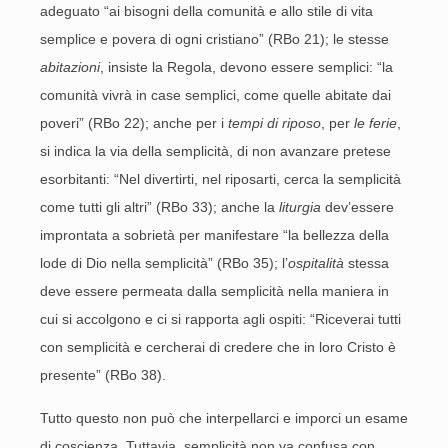
adeguato “ai bisogni della comunità e allo stile di vita
semplice e povera di ogni cristiano” (RBo 21); le stesse
abitazioni
, insiste la Regola, devono essere semplici: “la
comunità vivrà in case semplici, come quelle abitate dai
poveri” (RBo 22); anche per i
tempi di riposo
, per
le ferie
,
si indica la via della semplicità, di non avanzare pretese
esorbitanti: “Nel divertirti, nel riposarti, cerca la semplicità
come tutti gli altri” (RBo 33); anche la
liturgia
dev’essere
improntata a sobrietà per manifestare “la bellezza della
lode di Dio nella semplicità” (RBo 35); l’
ospitalità
stessa
deve essere permeata dalla semplicità nella maniera in
cui si accolgono e ci si rapporta agli ospiti: “Riceverai tutti
con semplicità e cercherai di credere che in loro Cristo è
presente” (RBo 38).
Tutto questo non può che interpellarci e imporci un esame
di coscienza. Tuttavia, semplicità non va confusa con