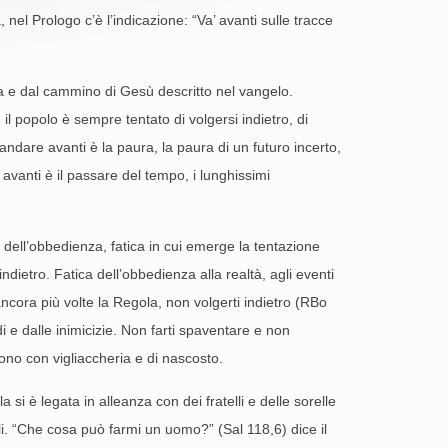
nel Prologo c’è l’indicazione: “Va’ avanti sulle tracce
ta e dal cammino di Gesù descritto nel vangelo.
il popolo è sempre tentato di volgersi indietro, di
d andare avanti è la paura, la paura di un futuro incerto,
anti è il passare del tempo, i lunghissimi
 dell’obbedienza, fatica in cui emerge la tentazione
dietro. Fatica dell’obbedienza alla realtà, agli eventi
ncora più volte la Regola, non volgerti indietro (RBo
di e dalle inimicizie. Non farti spaventare e non
ono con vigliaccheria e di nascosto.
si è legata in alleanza con dei fratelli e delle sorelle
li. “Che cosa può farmi un uomo?” (Sal 118,6) dice il