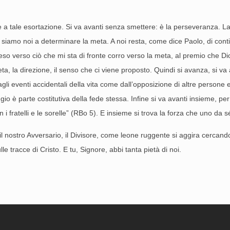
re a tale esortazione. Si va avanti senza smettere: è la perseveranza. 
amo noi a determinare la meta. A noi resta, come dice Paolo, di conti
so verso ciò che mi sta di fronte corro verso la meta, al premio che Dio
a, la direzione, il senso che ci viene proposto. Quindi si avanza, si va
i eventi accidentali della vita come dall’opposizione di altre persone e 
aggio è parte costitutiva della fede stessa. Infine si va avanti insieme, 
 i fratelli e le sorelle” (RBo 5). E insieme si trova la forza che uno da
hé il nostro Avversario, il Divisore, come leone ruggente si aggira cercan
tracce di Cristo. E tu, Signore, abbi tanta pietà di noi.