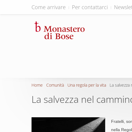
Come arrivare
Per contattarci
Newslet
Home
Comunità
Una regola per la vita
La salvezza
La salvezza nel cammin
Fratelli, sor
nella Regol