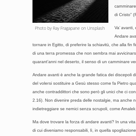
camminare s
di Cristo” 
Photo by Ray Fragapane on Unsplash 
Va’ avanti,
Andare avan
tornare in Egitto, di preferire la schiavitù, che alla fi
di una terra promessa che non sembra mai avvicinarsi
quarant’anni nel deserto, il senso di un camminare vers
Andare avanti è anche la grande fatica dei discepoli di
del volersi sostituire a Gesù stesso come fa Pietro qua
anche contraddittori che sono però gli unici che ci co
2.16). Non divenire preda delle nostalgie, ma anche non f
indietreggiare se nemici senza scrupoli, come Amalek c
Ma dove trovare la forza di andare avanti? In una vita m
di cui diveniamo responsabili, lì, in quella spogliazi