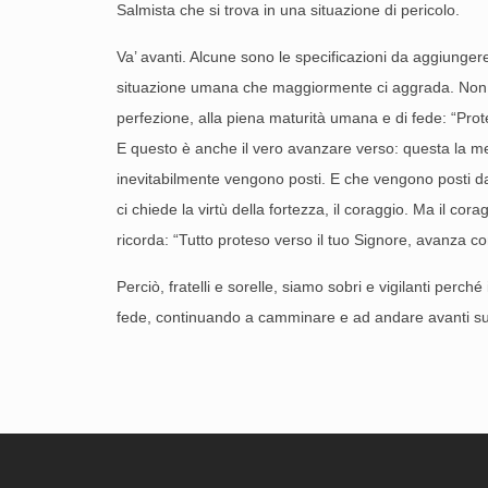
Salmista che si trova in una situazione di pericolo.
Va’ avanti. Alcune sono le specificazioni da aggiunge
situazione umana che maggiormente ci aggrada. Non si
perfezione, alla piena maturità umana e di fede: “Prote
E questo è anche il vero avanzare verso: questa la met
inevitabilmente vengono posti. E che vengono posti dagl
ci chiede la virtù della fortezza, il coraggio. Ma il cor
ricorda: “Tutto proteso verso il tuo Signore, avanza con
Perciò, fratelli e sorelle, siamo sobri e vigilanti perc
fede, continuando a camminare e ad andare avanti sulle 