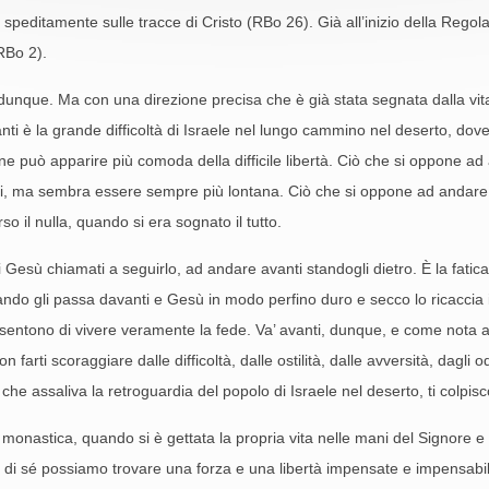
peditamente sulle tracce di Cristo (RBo 26). Già all’inizio della Regola, 
(RBo 2).
 dunque. Ma con una direzione precisa che è già stata segnata dalla vi
ti è la grande difficoltà di Israele nel lungo cammino nel deserto, dove 
n fine può apparire più comoda della difficile libertà. Ciò che si oppone a
, ma sembra essere sempre più lontana. Ciò che si oppone ad andare av
o il nulla, quando si era sognato il tutto.
 Gesù chiamati a seguirlo, ad andare avanti standogli dietro. È la fatica
ndo gli passa davanti e Gesù in modo perfino duro e secco lo ricaccia in
nsentono di vivere veramente la fede. Va’ avanti, dunque, e come nota a
arti scoraggiare dalle difficoltà, dalle ostilità, dalle avversità, dagli o
he assaliva la retroguardia del popolo di Israele nel deserto, ti colpisc
onastica, quando si è gettata la propria vita nelle mani del Signore e la 
one di sé possiamo trovare una forza e una libertà impensate e impensabi