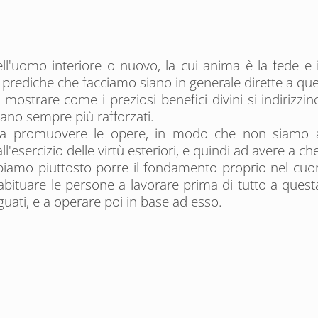
ll'uomo interiore o nuovo, la cui anima è la fede e i c
le prediche che facciamo siano in generale dirette a qu
strare come i preziosi benefici divini si indirizzin
ano sempre più rafforzati.
e a promuovere le opere, in modo che non siamo af
l'esercizio delle virtù esteriori, e quindi ad avere a c
iamo piuttosto porre il fondamento proprio nel cuor
uare le persone a lavorare prima di tutto a questa in
uati, e a operare poi in base ad esso.