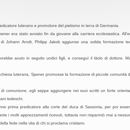
edicatore luterano e promotore del pietismo in terra di Germania.
pener era stato avviato fin da giovane alla carriera ecclesiastica. All
 di Johann Arndt, Philipp Jakob aggiunse una solida formazione teol
bbe avuto in seguito undici figli, e conseguì il titolo di dottore. Ma
 chiesa luterana, Spener promosse la formazione di piccole comunità di
 di comunione, egli seppe aggiungere nei suoi scritti un forte orient
iani tedeschi.
ne prima predicatore alla corte del duca di Sassonia, per poi essere
te i molti apprezzamenti ricevuti, tuttavia non risparmiò mai a nessu
lla fede nella vita di chi si proclama cristiano.